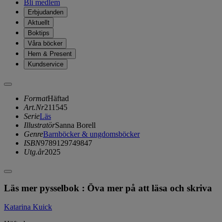
Bli medlem
Erbjudanden
Aktuellt
Boktips
Våra böcker
Hem & Present
Kundservice
Format
Häftad
Art.Nr
211545
Serie
Läs
Illustratör
Sanna Borell
Genre
Barnböcker & ungdomsböcker
ISBN
9789129749847
Utg.år
2025
Läs mer pysselbok : Öva mer på att läsa och skriva
Katarina Kuick