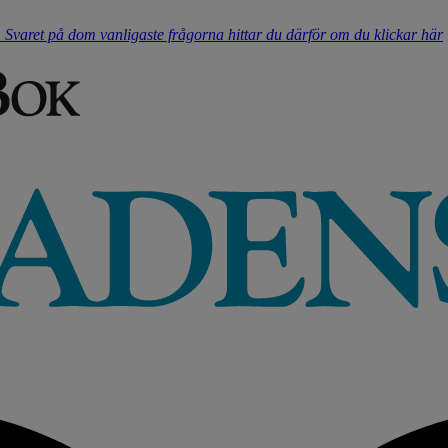
t. Svaret på dom vanligaste frågorna hittar du därför om du klickar här