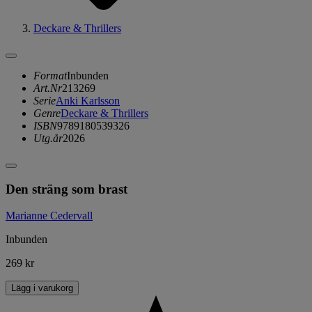
Deckare & Thrillers
Format
Inbunden
Art.Nr
213269
Serie
Anki Karlsson
Genre
Deckare & Thrillers
ISBN
9789180539326
Utg.år
2026
Den sträng som brast
Marianne Cedervall
Inbunden
269 kr
Lägg i varukorg