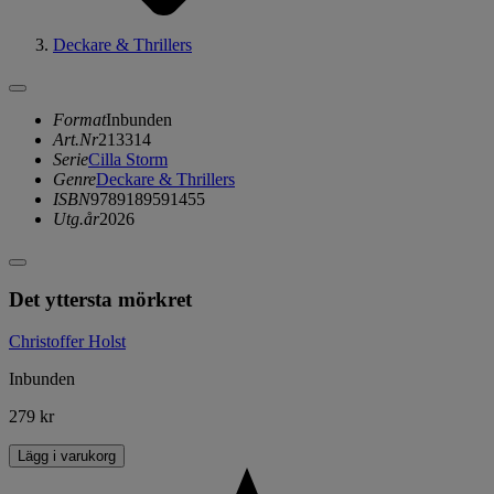
Deckare & Thrillers
Format
Inbunden
Art.Nr
213314
Serie
Cilla Storm
Genre
Deckare & Thrillers
ISBN
9789189591455
Utg.år
2026
Det yttersta mörkret
Christoffer Holst
Inbunden
279 kr
Lägg i varukorg