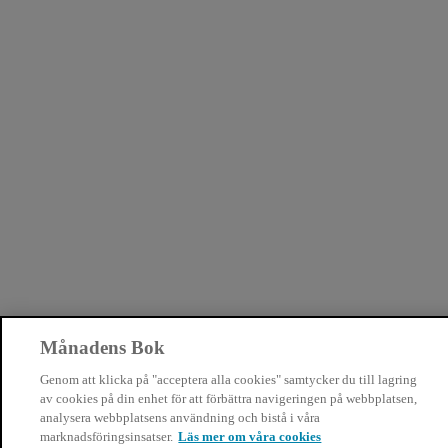
Månadens Bok
Genom att klicka på "acceptera alla cookies" samtycker du till lagring
av cookies på din enhet för att förbättra navigeringen på webbplatsen,
analysera webbplatsens användning och bistå i våra
marknadsföringsinsatser.
Läs mer om våra cookies