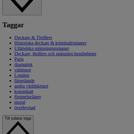
Taggar
Deckare & Thrillers
Historiska deckare & kriminalromaner
Utländska spänningsromaner
Deckare, thrillers och spänning,hemligheter
Paris
dramatisk
väninnor
London
fängslande
andra världskriget
konstskatt
förintelseläger
moral
överlevnad
Till sidans topp