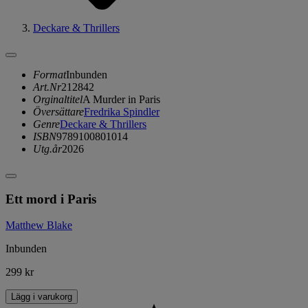
Deckare & Thrillers
Format
Inbunden
Art.Nr
212842
Orginaltitel
A Murder in Paris
Översättare
Fredrika Spindler
Genre
Deckare & Thrillers
ISBN
9789100801014
Utg.år
2026
Ett mord i Paris
Matthew Blake
Inbunden
299 kr
Lägg i varukorg