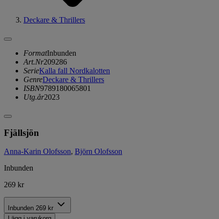
Deckare & Thrillers
Format
Inbunden
Art.Nr
209286
Serie
Kalla fall Nordkalotten
Genre
Deckare & Thrillers
ISBN
9789180065801
Utg.år
2023
Fjällsjön
Anna-Karin Olofsson
,
Björn Olofsson
Inbunden
269 kr
Inbunden
269 kr
Lägg i varukorg