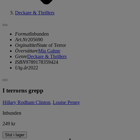
Deckare & Thrillers
Format
Inbunden
Art.Nr
205690
Orginaltitel
State of Terror
Översättare
Mia Gahne
Genre
Deckare & Thrillers
ISBN
9789178359424
Utg.år
2022
I terrorns grepp
Hillary Rodham Clinton
,
Louise Penny
Inbunden
249 kr
Slut i lager