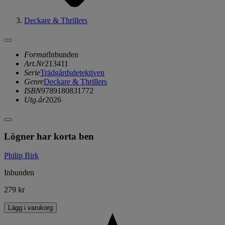
Deckare & Thrillers
Format
Inbunden
Art.Nr
213411
Serie
Trädgårdsdetektiven
Genre
Deckare & Thrillers
ISBN
9789180831772
Utg.år
2026
Lögner har korta ben
Philip Birk
Inbunden
279 kr
Lägg i varukorg