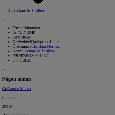
Deckare & Thrillers
Format
Inbunden
Art.Nr
213240
Serie
Musso
Orginaltitel
Quelqu'un d'autre
Översättare
Christina Norrman
Genre
Deckare & Thrillers
ISBN
9789180861557
Utg.år
2026
Någon annan
Guillaume Musso
Inbunden
269 kr