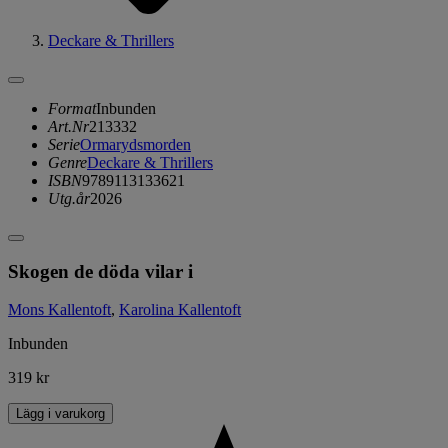
Deckare & Thrillers
Format
Inbunden
Art.Nr
213332
Serie
Ormarydsmorden
Genre
Deckare & Thrillers
ISBN
9789113133621
Utg.år
2026
Skogen de döda vilar i
Mons Kallentoft
,
Karolina Kallentoft
Inbunden
319 kr
Lägg i varukorg