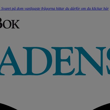
t. Svaret på dom vanligaste frågorna hittar du därför om du klickar här