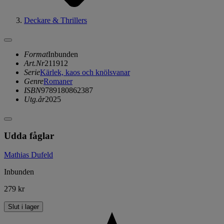
Deckare & Thrillers
Format
Inbunden
Art.Nr
211912
Serie
Kärlek, kaos och knölsvanar
Genre
Romaner
ISBN
9789180862387
Utg.år
2025
Udda fåglar
Mathias Dufeld
Inbunden
279 kr
Slut i lager