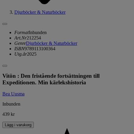
Djurböcker & Naturböcker
Format
Inbunden
Art.Nr
212254
Genre
Djurböcker & Naturböcker
ISBN
9789113100364
Utg.år
2025
Vitön : Den fristående fortsättningen till
Expeditionen. Min kärlekshistoria
Bea Uusma
Inbunden
439 kr
Lägg i varukorg