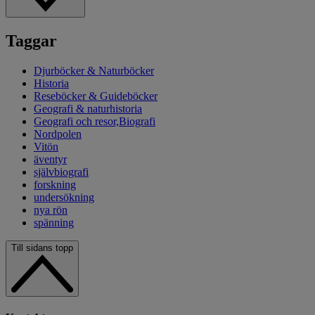
Taggar
Djurböcker & Naturböcker
Historia
Reseböcker & Guideböcker
Geografi & naturhistoria
Geografi och resor,Biografi
Nordpolen
Vitön
äventyr
självbiografi
forskning
undersökning
nya rön
spänning
Till sidans topp