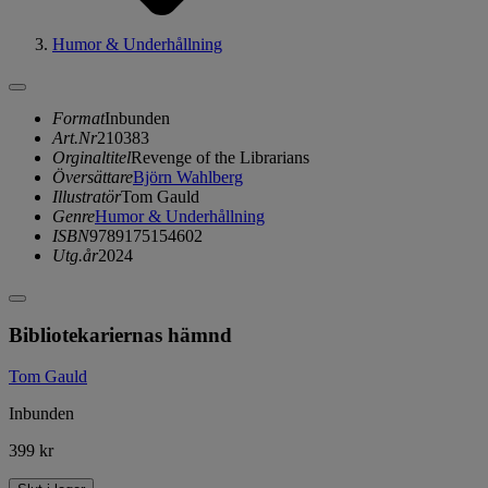
Humor & Underhållning
Format
Inbunden
Art.Nr
210383
Orginaltitel
Revenge of the Librarians
Översättare
Björn Wahlberg
Illustratör
Tom Gauld
Genre
Humor & Underhållning
ISBN
9789175154602
Utg.år
2024
Bibliotekariernas hämnd
Tom Gauld
Inbunden
399 kr