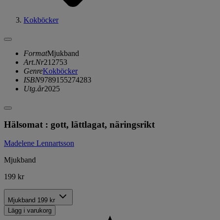
Kokböcker
Format
Mjukband
Art.Nr
212753
Genre
Kokböcker
ISBN
9789155274283
Utg.år
2025
Hälsomat : gott, lättlagat, näringsrikt
Madelene Lennartsson
Mjukband
199 kr
Mjukband
199 kr
Lägg i varukorg