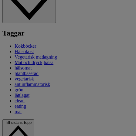
Taggar
Kokböcker
Hälsokost
Vegetarisk matlagning
Mat och dryck,hälsa
hälsomat
plantbaserad
vegetarisk
antiinflammatorisk
grön
lättlagat
clean
eating
mat
Till sidans topp