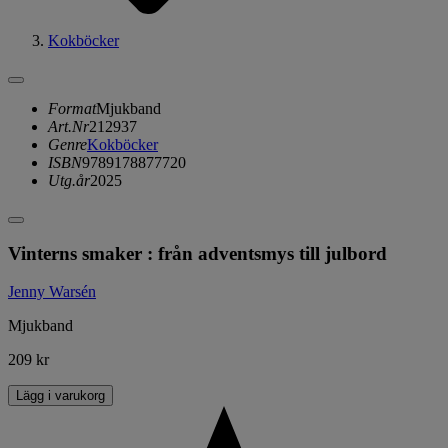
Kokböcker
Format
Mjukband
Art.Nr
212937
Genre
Kokböcker
ISBN
9789178877720
Utg.år
2025
Vinterns smaker : från adventsmys till julbord
Jenny Warsén
Mjukband
209 kr
Lägg i varukorg