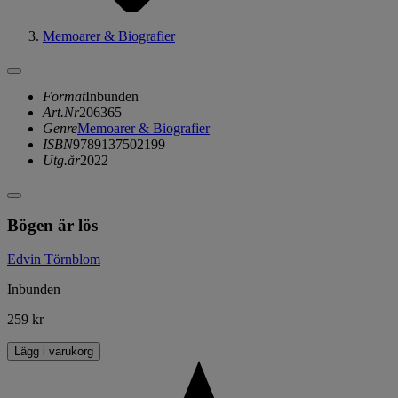
Memoarer & Biografier
Format
Inbunden
Art.Nr
206365
Genre
Memoarer & Biografier
ISBN
9789137502199
Utg.år
2022
Bögen är lös
Edvin Törnblom
Inbunden
259 kr
Lägg i varukorg