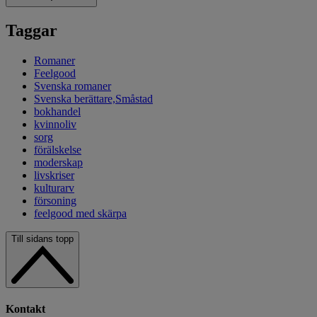
Taggar
Romaner
Feelgood
Svenska romaner
Svenska berättare,Småstad
bokhandel
kvinnoliv
sorg
förälskelse
moderskap
livskriser
kulturarv
försoning
feelgood med skärpa
Till sidans topp
Kontakt