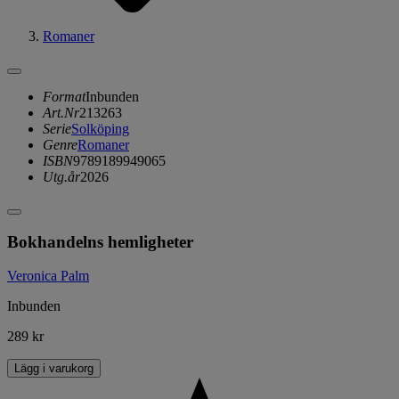
Romaner
Format
Inbunden
Art.Nr
213263
Serie
Solköping
Genre
Romaner
ISBN
9789189949065
Utg.år
2026
Bokhandelns hemligheter
Veronica Palm
Inbunden
289 kr
Lägg i varukorg