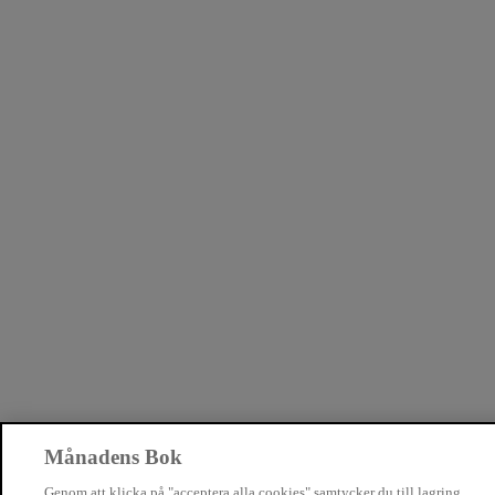
Månadens Bok
Genom att klicka på "acceptera alla cookies" samtycker du till lagring