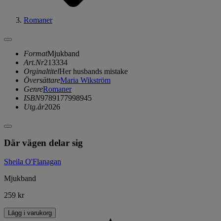
Romaner
Format
Mjukband
Art.Nr
213334
Orginaltitel
Her husbands mistake
Översättare
Maria Wikström
Genre
Romaner
ISBN
9789177998945
Utg.år
2026
Där vägen delar sig
Sheila O'Flanagan
Mjukband
259 kr
Lägg i varukorg