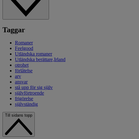
Taggar
Romaner
Feelgood
Utländska romaner
Utländska berättare,Irland
otrohet
förlåtelse
arv
ansvar
stå upp för sig själv
självförtroende
frigörelse
självständig
Till sidans topp