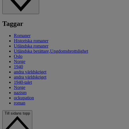
Taggar
Romaner
Historiska romaner
Utländska romaner
Utländska berättare,Ungdomsbrottslighet
Oslo
Norge
1940
andra världskriget
andra världskriget
1940-talet
Norge
nazism
ockupation
roman
Till sidans topp