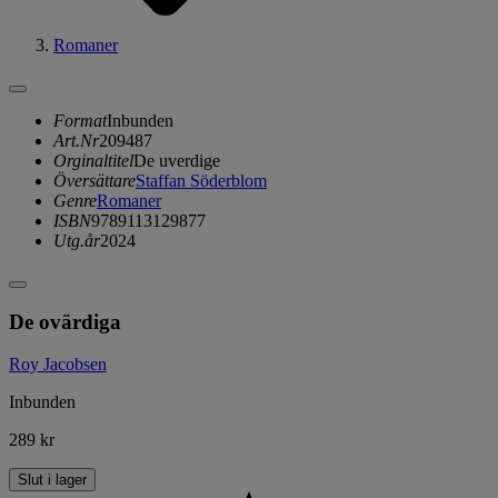
Romaner
Format
Inbunden
Art.Nr
209487
Orginaltitel
De uverdige
Översättare
Staffan Söderblom
Genre
Romaner
ISBN
9789113129877
Utg.år
2024
De ovärdiga
Roy Jacobsen
Inbunden
289 kr
Slut i lager