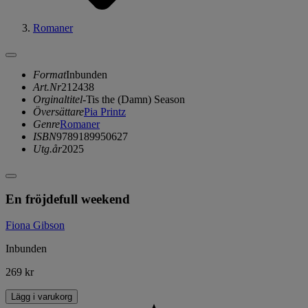
Romaner
Format
Inbunden
Art.Nr
212438
Orginaltitel
-Tis the (Damn) Season
Översättare
Pia Printz
Genre
Romaner
ISBN
9789189950627
Utg.år
2025
En fröjdefull weekend
Fiona Gibson
Inbunden
269 kr
Lägg i varukorg