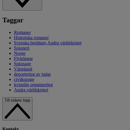
Taggar
Romaner
Historiska romaner
Svenska berättare,Andra världskriget
Spioneri
Norge
Flyktingar
Spionage
Värmland
deportering av judar
civilkurage
kvinnlig organisering
Andra världskriget
Till sidans topp
Kontakt