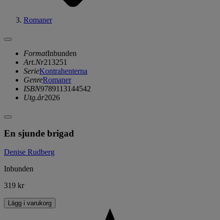
Romaner
Format
Inbunden
Art.Nr
213251
Serie
Kontrahenterna
Genre
Romaner
ISBN
9789113144542
Utg.år
2026
En sjunde brigad
Denise Rudberg
Inbunden
319 kr
Lägg i varukorg