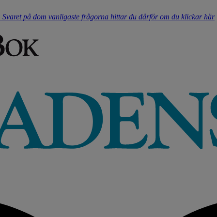
t. Svaret på dom vanligaste frågorna hittar du därför om du klickar här