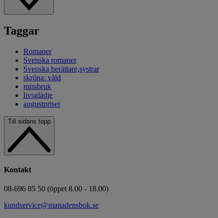
Taggar
Romaner
Svenska romaner
Svenska berättare,systrar
skröna: våld
missbruk
livsglädje
augustpriset
Till sidans topp
Kontakt
08-696 85 50 (öppet 8.00 - 18.00)
kundservice@manadensbok.se