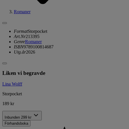
Romaner
Format
Storpocket
Art.Nr
213395
Genre
Romaner
ISBN
9789100814687
Utg.år
2026
Liken vi begravde
Lina Wolff
Storpocket
189 kr
Inbunden
299 kr
Förhandsboka