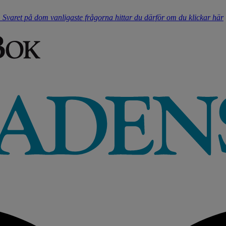
t. Svaret på dom vanligaste frågorna hittar du därför om du klickar här