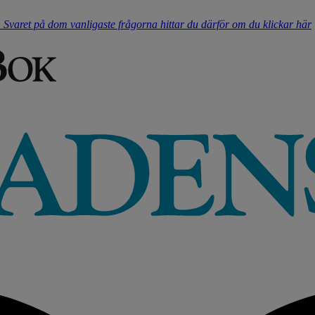
t. Svaret på dom vanligaste frågorna hittar du därför om du klickar här