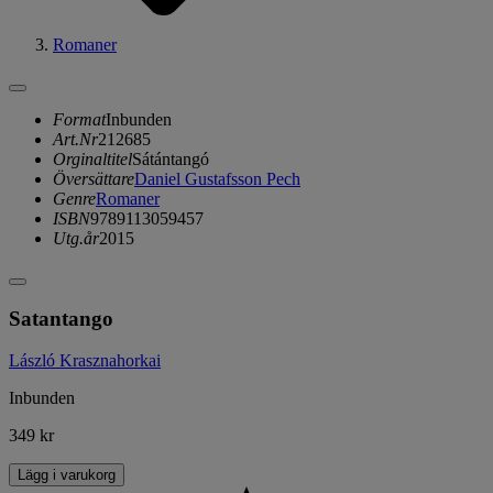
Romaner
Format
Inbunden
Art.Nr
212685
Orginaltitel
Sátántangó
Översättare
Daniel Gustafsson Pech
Genre
Romaner
ISBN
9789113059457
Utg.år
2015
Satantango
László Krasznahorkai
Inbunden
349 kr
Lägg i varukorg