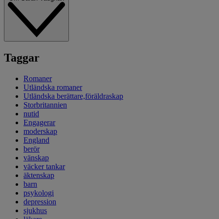
Taggar
Romaner
Utländska romaner
Utländska berättare,föräldraskap
Storbritannien
nutid
Engagerar
moderskap
England
berör
vänskap
väcker tankar
äktenskap
barn
psykologi
depression
sjukhus