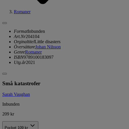
Romaner
Format
Inbunden
Art.Nr
204104
Orginaltitel
Little disasters
Översättare
Johan Nilsson
Genre
Romaner
ISBN
9789100183097
Utg.år
2021
Små katastrofer
Sarah Vaughan
Inbunden
209 kr
Pocket
109 kr