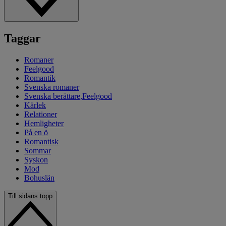
Taggar
Romaner
Feelgood
Romantik
Svenska romaner
Svenska berättare,Feelgood
Kärlek
Relationer
Hemligheter
På en ö
Romantisk
Sommar
Syskon
Mod
Bohuslän
Till sidans topp