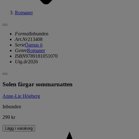
Romaner
Format
Inbunden
Art.Nr
213408
Serie
Öarnas ö
Genre
Romaner
ISBN
9789181051070
Utg.år
2026
Solen färgar sommarnatten
Anne-Lie Högberg
Inbunden
299 kr
Lägg i varukorg