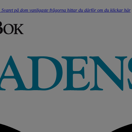
t. Svaret på dom vanligaste frågorna hittar du därför om du klickar här