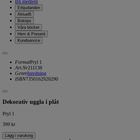
Bli medlem
Erbjudanden
Aktuellt
Boktips
Våra böcker
Hem & Present
Kundservice
Format
Pryl 1
Art.Nr
211138
Genre
Inredning
ISBN
7350162920290
Dekorativ uggla i plåt
Pryl 1
399 kr
Lägg i varukorg