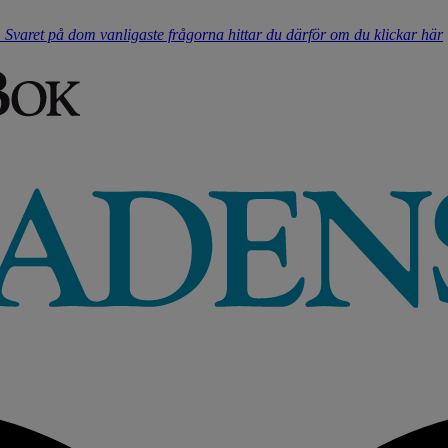
t. Svaret på dom vanligaste frågorna hittar du därför om du klickar här