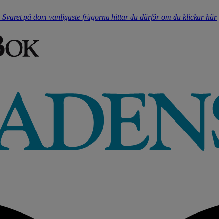
t. Svaret på dom vanligaste frågorna hittar du därför om du klickar här