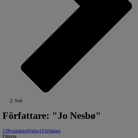
Sok
Författare: "Jo Nesbø"
23
Produkter
0
Sidor
1
Författare
Filtrera