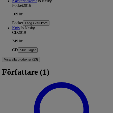
Kackerlackorna
Jo Nesbø
Pocket
2016
109 kr
Pocket
Lägg i varukorg
Kniv
Jo Nesbø
CD
2019
249 kr
CD
Slut i lager
Visa alla produkter (23)
Författare (1)