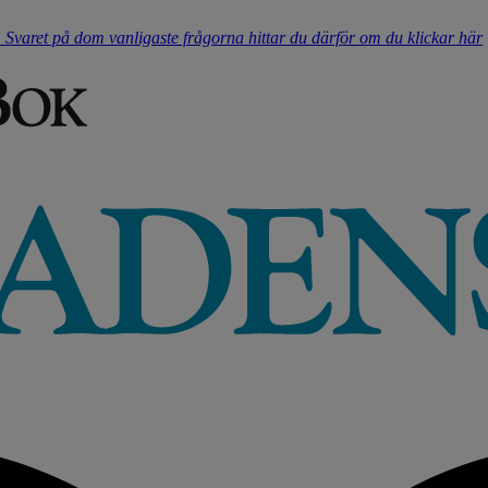
t. Svaret på dom vanligaste frågorna hittar du därför om du klickar här