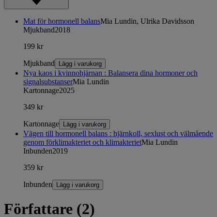
Mat för hormonell balans
Mia Lundin, Ulrika Davidsson
Mjukband
2018
199 kr
Mjukband
Lägg i varukorg
Nya kaos i kvinnohjärnan : Balansera dina hormoner och
signalsubstanser
Mia Lundin
Kartonnage
2025
349 kr
Kartonnage
Lägg i varukorg
Vägen till hormonell balans : hjärnkoll, sexlust och välmående
genom förklimakteriet och klimakteriet
Mia Lundin
Inbunden
2019
359 kr
Inbunden
Lägg i varukorg
Författare (2)