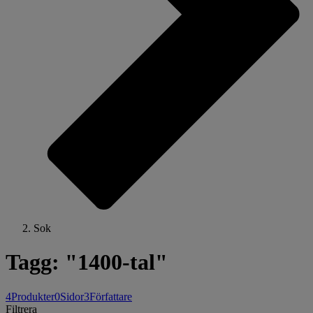
Sok
Tagg: "1400-tal"
4
Produkter
0
Sidor
3
Författare
Filtrera