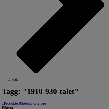
Sok
Tagg: "1910-930-talet"
1
Produkter
0
Sidor
1
Författare
Filtrera