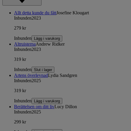
Allt detta kunde du fått
Josefine Klougart
Inbunden
2023
279 kr
Inbunden
Lägg i varukorg
Altruisterna
Andrew Ridker
Inbunden
2023
319 kr
Inbunden
Slut i lager
Artens överlevnad
Lydia Sandgren
Inbunden
2025
319 kr
Inbunden
Lägg i varukorg
Berättelsen om ditt liv
Lucy Dillon
Inbunden
2025
299 kr