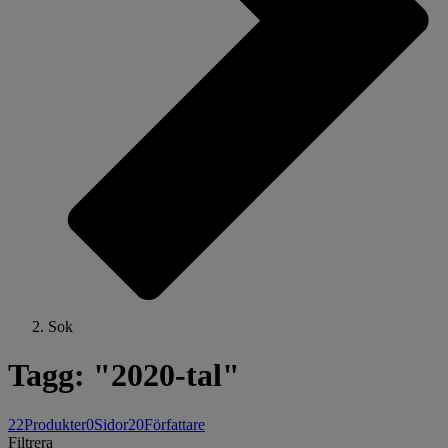
Sok
Tagg: "2020-tal"
22
Produkter
0
Sidor
20
Författare
Filtrera