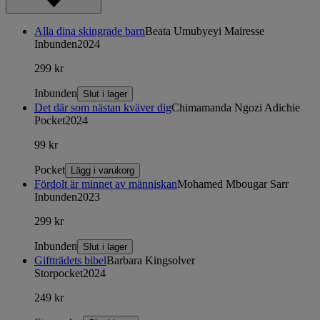
Alla dina skingrade barn
Beata Umubyeyi Mairesse
Inbunden
2024
299 kr
Inbunden
Slut i lager
Det där som nästan kväver dig
Chimamanda Ngozi Adichie
Pocket
2024
99 kr
Pocket
Lägg i varukorg
Fördolt är minnet av människan
Mohamed Mbougar Sarr
Inbunden
2023
299 kr
Inbunden
Slut i lager
Giftträdets bibel
Barbara Kingsolver
Storpocket
2024
249 kr