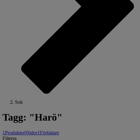
Sok
Tagg: "Harö"
1
Produkter
0
Sidor
1
Författare
Filtrera