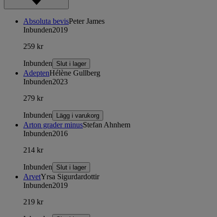
Absoluta bevis
Peter James
Inbunden
2019
259 kr
Inbunden
Slut i lager
Adepten
Hélène Gullberg
Inbunden
2023
279 kr
Inbunden
Lägg i varukorg
Arton grader minus
Stefan Ahnhem
Inbunden
2016
214 kr
Inbunden
Slut i lager
Arvet
Yrsa Sigurdardottir
Inbunden
2019
219 kr