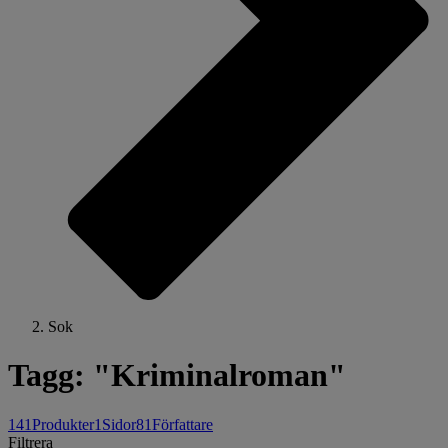
Sok
Tagg: "Kriminalroman"
141
Produkter
1
Sidor
81
Författare
Filtrera