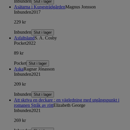
Inbunden
Slut i lager
Asätarna i Kungsträdgården
Magnus Jonsson
Inbunden
2017
229 kr
Inbunden
Slut i lager
Asfaltsland
S. A. Cosby
Pocket
2022
89 kr
Pocket
Slut i lager
Aska
Ragnar Jónasson
Inbunden
2021
209 kr
Inbunden
Slut i lager
Att skriva en deckare : en vägledning med utgångspunkt i
romanen Stråk av rött
Elizabeth George
Inbunden
2021
269 kr