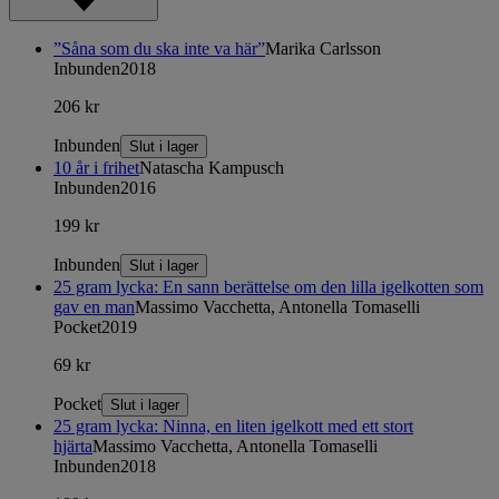
”Såna som du ska inte va här”
Marika Carlsson
Inbunden
2018
206 kr
Inbunden
Slut i lager
10 år i frihet
Natascha Kampusch
Inbunden
2016
199 kr
Inbunden
Slut i lager
25 gram lycka: En sann berättelse om den lilla igelkotten som
gav en man
Massimo Vacchetta, Antonella Tomaselli
Pocket
2019
69 kr
Pocket
Slut i lager
25 gram lycka: Ninna, en liten igelkott med ett stort
hjärta
Massimo Vacchetta, Antonella Tomaselli
Inbunden
2018