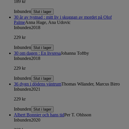
189 kr
Inbunden
Slut i lager
30 år av tystnad : mitt liv i skuggan av mordet på Olof
Palme
Anna Hage, Ana Udovic
Inbunden
2018
229 kr
Inbunden
Slut i lager
30 om dagen : En livsresa
Johanna Toftby
Inbunden
2018
229 kr
Inbunden
Slut i lager
36 dygn i dödens väntrum
Thomas Wilander, Marcus Birro
Inbunden
2021
229 kr
Inbunden
Slut i lager
Albert Bonnier och hans tid
Per T. Ohlsson
Inbunden
2020