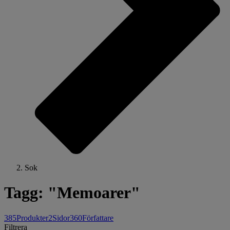
Sok
Tagg: "Memoarer"
385
Produkter
2
Sidor
360
Författare
Filtrera