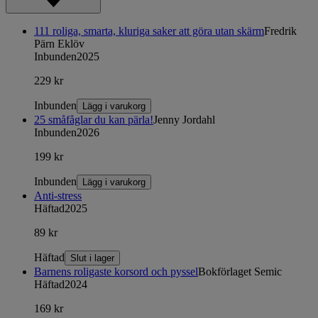
111 roliga, smarta, kluriga saker att göra utan skärm
Fredrik
Pärn Eklöv
Inbunden
2025
229 kr
Inbunden
Lägg i varukorg
25 småfåglar du kan pärla!
Jenny Jordahl
Inbunden
2026
199 kr
Inbunden
Lägg i varukorg
Anti-stress
Häftad
2025
89 kr
Häftad
Slut i lager
Barnens roligaste korsord och pyssel
Bokförlaget Semic
Häftad
2024
169 kr