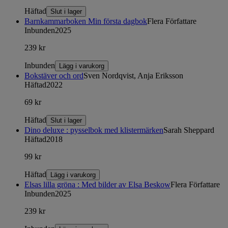
Häftad
Slut i lager
Barnkammarboken Min första dagbok
Flera Författare
Inbunden
2025
239 kr
Inbunden
Lägg i varukorg
Bokstäver och ord
Sven Nordqvist, Anja Eriksson
Häftad
2022
69 kr
Häftad
Slut i lager
Dino deluxe : pysselbok med klistermärken
Sarah Sheppard
Häftad
2018
99 kr
Häftad
Lägg i varukorg
Elsas lilla gröna : Med bilder av Elsa Beskow
Flera Författare
Inbunden
2025
239 kr