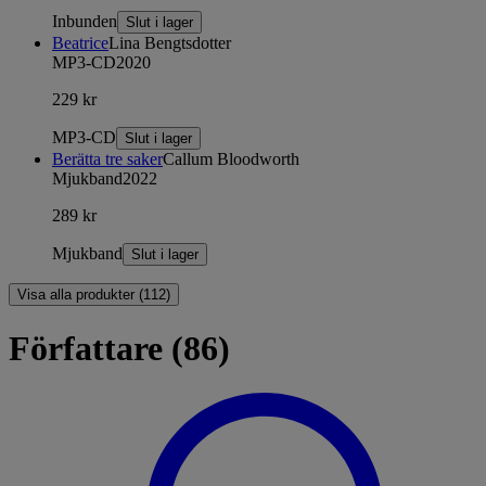
Inbunden
Slut i lager
Beatrice
Lina Bengtsdotter
MP3-CD
2020
229 kr
MP3-CD
Slut i lager
Berätta tre saker
Callum Bloodworth
Mjukband
2022
289 kr
Mjukband
Slut i lager
Visa alla produkter (112)
Författare (86)