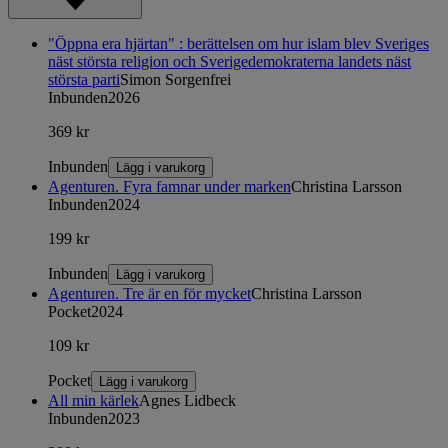
"Öppna era hjärtan" : berättelsen om hur islam blev Sveriges
näst största religion och Sverigedemokraterna landets näst
största parti
Simon Sorgenfrei
Inbunden
2026
369 kr
Inbunden
Lägg i varukorg
Agenturen. Fyra famnar under marken
Christina Larsson
Inbunden
2024
199 kr
Inbunden
Lägg i varukorg
Agenturen. Tre är en för mycket
Christina Larsson
Pocket
2024
109 kr
Pocket
Lägg i varukorg
All min kärlek
Agnes Lidbeck
Inbunden
2023