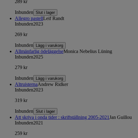
289 kr
Inbunden
Slut i lager
Allegro pastell
Leif Randt
Inbunden
2023
269 kr
Inbunden
Lägg i varukorg
Allmänfarlig ödeläggelse
Monica Nebelius Lüning
Inbunden
2025
279 kr
Inbunden
Lägg i varukorg
Altruisterna
Andrew Ridker
Inbunden
2023
319 kr
Inbunden
Slut i lager
Att skriva i onda tider : skriftställning 2005-2021
Jan Guillou
Inbunden
2021
259 kr