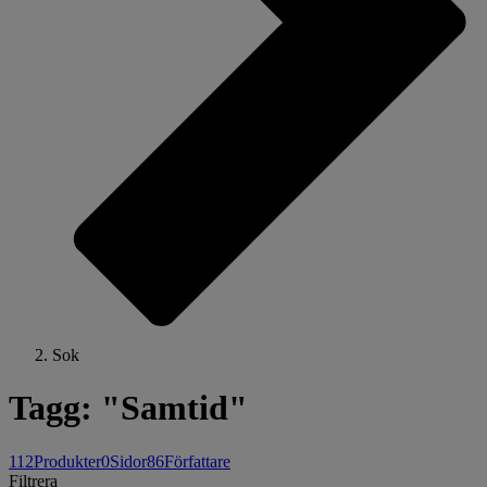
Sok
Tagg: "Samtid"
112
Produkter
0
Sidor
86
Författare
Filtrera