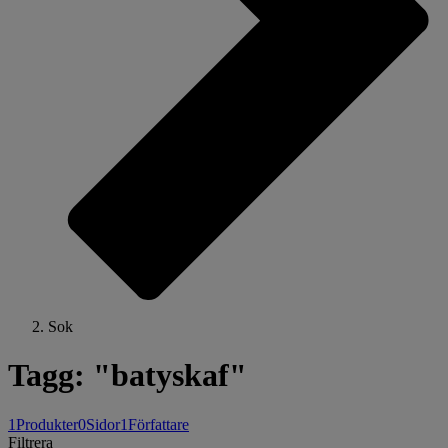
Sok
Tagg: "batyskaf"
1
Produkter
0
Sidor
1
Författare
Filtrera