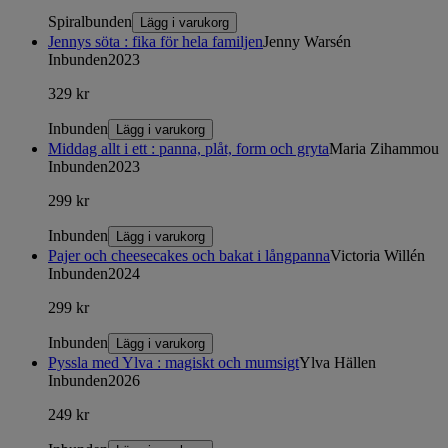
Spiralbunden
Lägg i varukorg
Jennys söta : fika för hela familjen
Jenny Warsén
Inbunden
2023
329 kr
Inbunden
Lägg i varukorg
Middag allt i ett : panna, plåt, form och gryta
Maria Zihammou
Inbunden
2023
299 kr
Inbunden
Lägg i varukorg
Pajer och cheesecakes och bakat i långpanna
Victoria Willén
Inbunden
2024
299 kr
Inbunden
Lägg i varukorg
Pyssla med Ylva : magiskt och mumsigt
Ylva Hällen
Inbunden
2026
249 kr