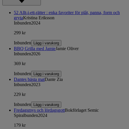
52 Allt-i-ett-rätter : enka favoriter för plåt, panna, form och
gryta
Kristina Eriksson
Inbunden
2024
299 kr
Inbunden
Lägg i varukorg
BBQ Grilla med Jamie
Jamie Oliver
Inbunden
2026
369 kr
Inbunden
Lägg i varukorg
Dantes bästa mat
Dante Zia
Inbunden
2023
229 kr
Inbunden
Lägg i varukorg
Fredagsmys och lördagsgott
Bokförlaget Semic
Spiralbunden
2024
179 kr