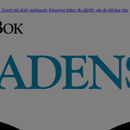
t. Svaret på dom vanligaste frågorna hittar du därför om du klickar här