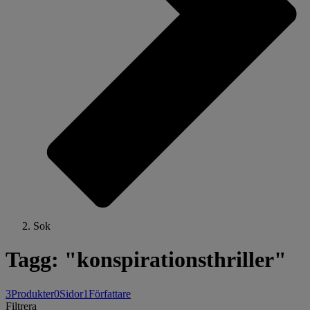
Sok
Tagg: "konspirationsthriller"
3
Produkter
0
Sidor
1
Författare
Filtrera