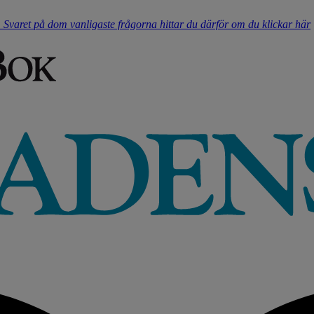
t. Svaret på dom vanligaste frågorna hittar du därför om du klickar här